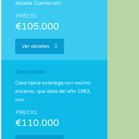
situada. Cuenta con…
PRECIO
€105.000
Ver detalles
Descripción
Casa típica solariega con mucho
encanto, que data del año 1963,
con…
PRECIO
€110.000