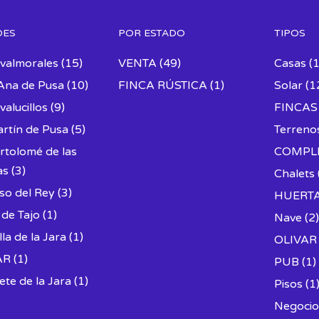
DES
POR ESTADO
TIPOS
valmorales
(15)
VENTA
(49)
Casas
(1
Ana de Pusa
(10)
FINCA RÚSTICA
(1)
Solar
(1
alucillos
(9)
FINCAS
rtín de Pusa
(5)
Terreno
rtolomé de las
COMPL
as
(3)
Chalets
so del Rey
(3)
HUERT
 de Tajo
(1)
Nave
(2
lla de la Jara
(1)
OLIVAR
AR
(1)
PUB
(1)
ete de la Jara
(1)
Pisos
(1
Negocio