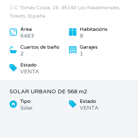
C. Tomás Costa, 16, 45140 Los Navalmorales,
Toledo, España
Área
Habitacións
6483
8
Cuartos de baño
Garajes
2
1
Estado
VENTA
SOLAR URBANO DE 568 m2
Tipo
Estado
Solar
VENTA