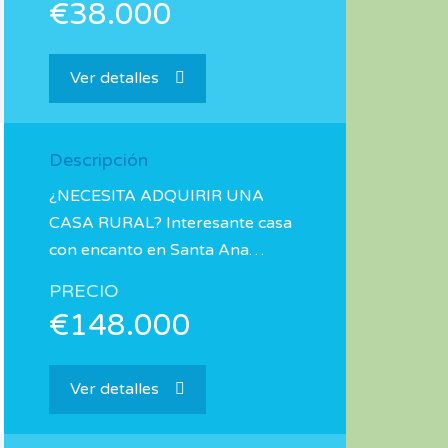
€38.000
Ver detalles
Descripción
¿NECESITA ADQUIRIR UNA
CASA RURAL? Interesante casa
con encanto en Santa Ana…
PRECIO
€148.000
Ver detalles