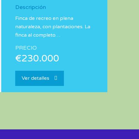
Descripción
Finca de recreo en plena
naturaleza, con plantaciones. La
finca al completo…
PRECIO
€230.000
Ver detalles