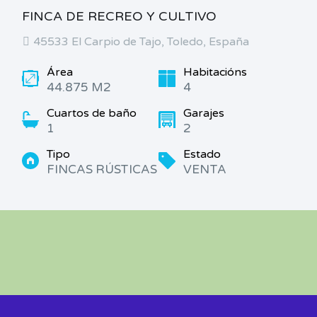
FINCA DE RECREO Y CULTIVO
45533 El Carpio de Tajo, Toledo, España
Área
Habitacións
44.875 M2
4
Cuartos de baño
Garajes
1
2
Tipo
Estado
FINCAS RÚSTICAS
VENTA