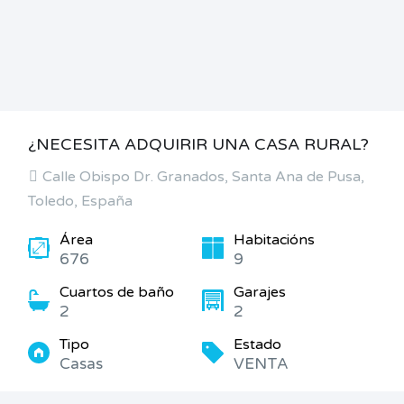
¿NECESITA ADQUIRIR UNA CASA RURAL?
Calle Obispo Dr. Granados, Santa Ana de Pusa,
Toledo, España
Área
Habitacións
676
9
Cuartos de baño
Garajes
2
2
Tipo
Estado
Casas
VENTA