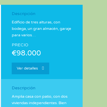
Descripción
Edificio de tres alturas, con
bodega, un gran almacén, garaje
para varios…
PRECIO
€98.000
Ver detalles
Descripción
Amplia casa con patio, con dos
viviendas independientes. Bien