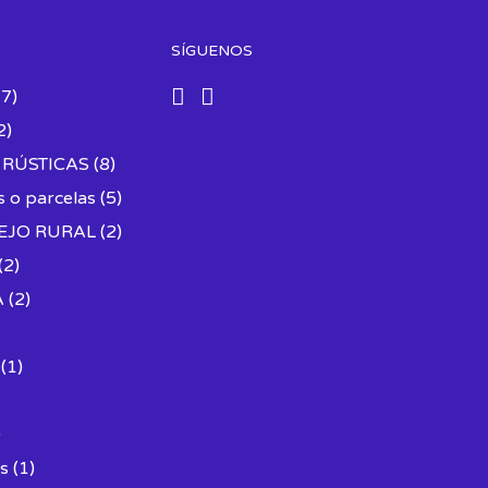
SÍGUENOS
7)
2)
 RÚSTICAS
(8)
s o parcelas
(5)
EJO RURAL
(2)
(2)
A
(2)
)
(1)
)
s
(1)