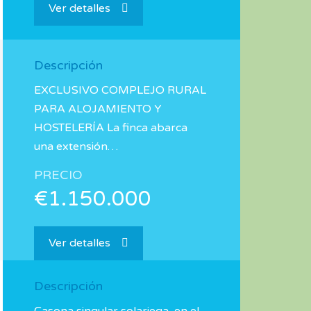
Ver detalles
Descripción
EXCLUSIVO COMPLEJO RURAL
PARA ALOJAMIENTO Y
HOSTELERÍA La finca abarca
una extensión…
PRECIO
€1.150.000
Ver detalles
Descripción