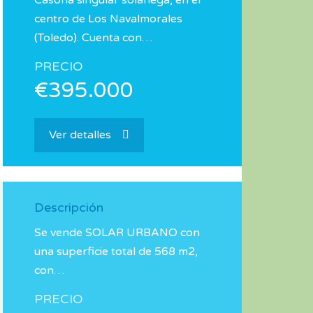
Casona singular solariega, en el
centro de Los Navalmorales
(Toledo). Cuenta con…
PRECIO
€395.000
Ver detalles
Descripción
Se vende SOLAR URBANO con
una superficie total de 568 m2,
con…
PRECIO